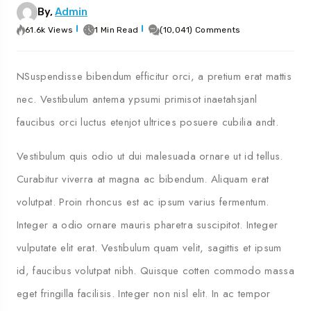
By,
Admin
61.6k Views
1 Min Read
(10,041) Comments
NSuspendisse bibendum efficitur orci, a pretium erat mattis
nec. Vestibulum antema ypsumi primisot inaetahsjanl
faucibus orci luctus etenjot ultrices posuere cubilia andt.
Vestibulum quis odio ut dui malesuada ornare ut id tellus.
Curabitur viverra at magna ac bibendum. Aliquam erat
volutpat. Proin rhoncus est ac ipsum varius fermentum.
Integer a odio ornare mauris pharetra suscipitot. Integer
vulputate elit erat. Vestibulum quam velit, sagittis et ipsum
id, faucibus volutpat nibh. Quisque cotten commodo massa
eget fringilla facilisis. Integer non nisl elit. In ac tempor